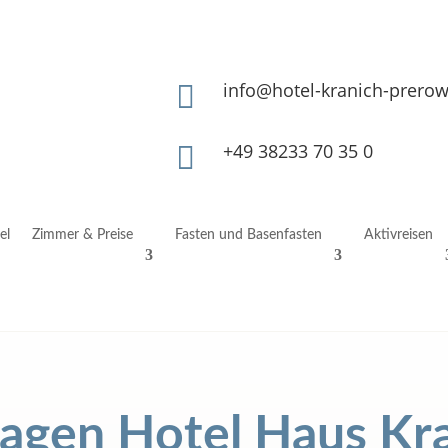
info@hotel-kranich-prerow

+49 38233 70 35 0

el
Zimmer & Preise
Fasten und Basenfasten
Aktivreisen
agen Hotel Haus Kr