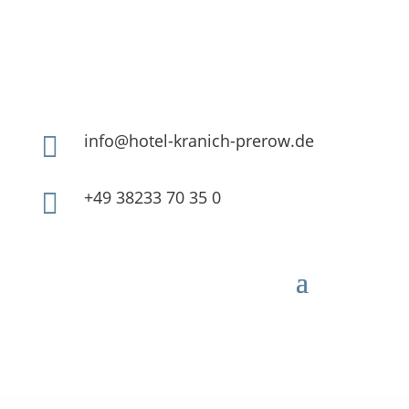
info@hotel-kranich-prerow.de

+49 38233 70 35 0
