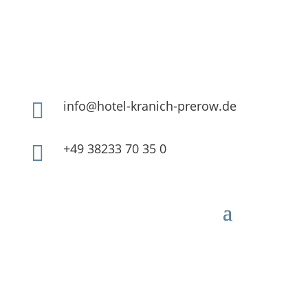
info@hotel-kranich-prerow.de

+49 38233 70 35 0
