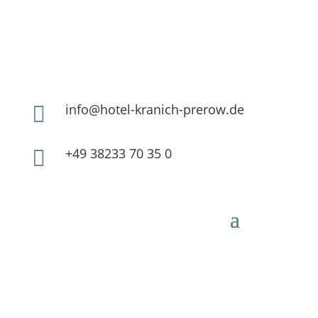
info@hotel-kranich-prerow.de

+49 38233 70 35 0
