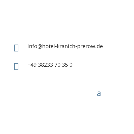
info@hotel-kranich-prerow.de

+49 38233 70 35 0
